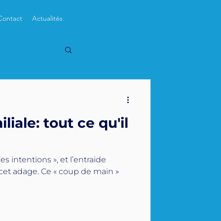
Contact
Actualités
liale: tout ce qu'il
s intentions », et l’entraide
 « coup de main »