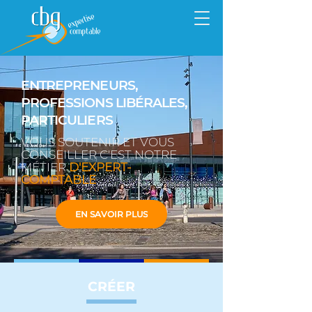
ENTREPRENEURS,
PROFESSIONS LIBÉRALES,
PARTICULIERS
VOUS SOUTENIR ET VOUS
CONSEILLER C'EST NOTRE
MÉTIER
D'EXPERT-
COMPTABLE
EN SAVOIR PLUS
CRÉER