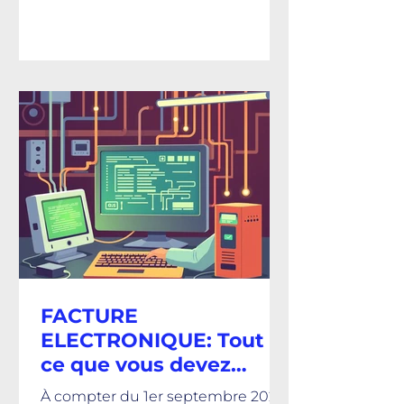
avec des avantages fiscaux et
sociaux (sous réserve des
conditions en vigueur),
notamment une exonération
d’impôt et de cotisations sociales
dans les cas prévus. N’hésitez pas à
effectuer votre commande
directement sur le site de l’ANCV.
FACTURE
ELECTRONIQUE: Tout
ce que vous devez
savoir
À compter du 1er septembre 2026,