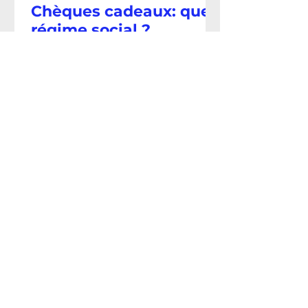
Chèques cadeaux: quel
régime social ?
À l'approche des fêtes de fin
d'année, de nombreuses
entreprises décident d’attribuer
des bons d'achat aux salariés.
Qu'ils soient offerts aux salariés par
le CSE ou, en son absence, par
l’employeur, ils sont par principe
soumis aux cotisations de sécurité
sociale. Une tolérance
administrative permet toutefois
qu'ils soient exonérés de
cotisations sociales sous certaines
conditions.