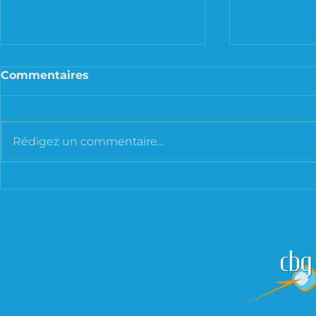
Commentaires
Rédigez un commentaire...
Prestations de services :
Le statut 
appliquer les bons taux
l'entrepre
de TVA