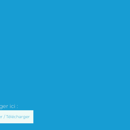
er ici :
r / Télécharger