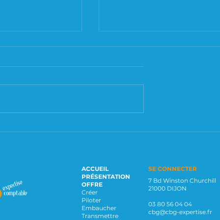
de
Délais de conservation
neur individuel
des documents
ACCUEIL
SE CONNECTER
PRÉSENTATION
7 Bd Winston Churchill
OFFRE
21000 DIJON
Créer
Piloter
03 80 56 04 04
Embaucher
cbg@cbg-expertise.fr
Transmettre